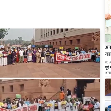
अन
गह
05 
पूर्
अनशन