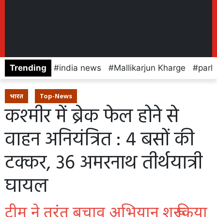
Trending
india news
Mallikarjun Kharge
parl
भारत
Top-News
कश्मीर में ब्रेक फेल होने से
वाहन अनियंत्रित : 4 बसों की
टक्कर, 36 अमरनाथ तीर्थयात्री
घायल
टीम ने तुरंत बचाव अभियान शुरू किया