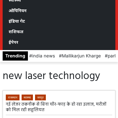
स्वास्थ्य
ओपिनियन
इंडिया गेट
राशिफल
ईपेपर
Trending
india news
Mallikarjun Kharge
parl
new laser technology
राजस्थान
स्वास्थ्य
जयपुर
नई लेजर तकनीक से बिना चीर-फाड़ के हो रहा इलाज, मरीजों
को मिल रही सहूलियत