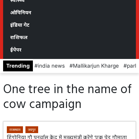
स्वास्थ्य
ओपिनियन
इंडिया गेट
राशिफल
ईपेपर
Trending
india news
Mallikarjun Kharge
parl
One tree in the name of
cow campaign
राजस्थान
जयपुर
हिंगोनिया गौ पुनर्वास केंद्र में मुख्यमंत्री करेंगे ‘एक पेड़ गौमाता