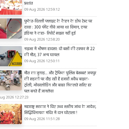
प्रशांत
09 Aug 2026 12:59:12
फुकेत-दिल्ली फ्लाइट के कैप्टन के डोप टेस्ट पर
दावा : 300 फीट नीचे आया था विमान, एयर
इंडिया ने कहा- रिपोर्ट साझा नहीं हुई
09 Aug 2026 12:58:20
नाइजर में भीषण हादसा: दो बसों की टक्कर से 22
की मौत, 37 अन्य घायल
09 Aug 2026 12:50:11
मौत का जुगाड़... और ट्रैफिक पुलिस बेखबर! जयपुर
की सड़कों पर दौड़ रही है हजारों अवैध बाइक-
ट्रॉली, ओवरलोडिंग और बाहर निकलते सरिए हर
पल बनते हैं जानलेवा
Aug 2026 12:27:23
महाराष्ट्र सरकार ने दिए उच्च स्तरीय जांच के आदेश,
सिद्धिविनायक मंदिर में दान घोटाला !
09 Aug 2026 11:51:28