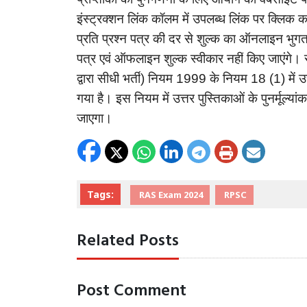
इंस्ट्रक्शन
लिंक
कॉलम
में
उपलब्ध
लिंक
पर
क्लिक
क
प्रति
प्रश्न
पत्र
की
दर
से
शुल्क
का
ऑनलाइन
भुग
पत्र
एवं
ऑफलाइन
शुल्क
स्वीकार
नहीं
किए
जाएंगे।
द्वारा
सीधी
भर्ती
नियम
के
नियम
में
उ
)
1999
18 (1)
गया
है।
इस
नियम
में
उत्तर
पुस्तिकाओं
के
पुनर्मूल्यां
जाएगा।
Tags:
RAS Exam 2024
RPSC
Related Posts
Post Comment