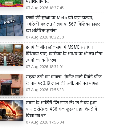
महाशिवाभिषेक
07 Aug 2026 18:37:45
बच्चों की सुरक्षा पर Meta को बड़ा झटका,
अमेरिकी अदालत ने लगाया 567 मिलियन डॉलर
का अतिरिक्त जुर्माना
07 Aug 2026 18:32:30
हंगामे के बीच लोकसभा में MSME संशोधन
विधेयक पास, कारोबार के आधार पर भी तय होगा
उद्यमों का वर्गीकरण
07 Aug 2026 18:31:01
साइबर ठगी का मामला : क्रेडिट कार्ड रिवॉर्ड पॉइंट
के नाम पर 3.19 लाख की ठगी, जानें पूरा मामला
07 Aug 2026 17:56:33
सप्ताह के आखिरी दिन लाल निशान में बंद हुआ
बाजार: सेंसेक्स 456 अंक लुढ़का, इस शेयरों में
दिखा एक्शन
07 Aug 2026 17:56:04