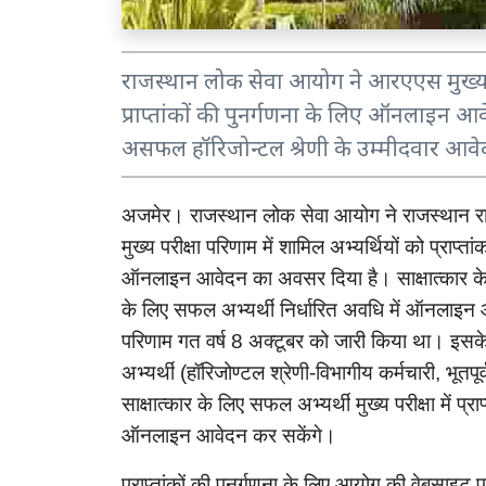
राजस्थान लोक सेवा आयोग ने आरएएस मुख्य पर
प्राप्तांकों की पुनर्गणना के लिए ऑनलाइन आव
असफल हॉरिजोन्टल श्रेणी के उम्मीदवार आवे
अजमेर।
राजस्थान
लोक
सेवा
आयोग
ने
राजस्थान
र
मुख्य
परीक्षा
परिणाम
में
शामिल
अभ्यर्थियों
को
प्राप्तांक
ऑनलाइन
आवेदन
का
अवसर
दिया
है।
साक्षात्कार
क
के
लिए
सफल
अभ्यर्थी
निर्धारित
अवधि
में
ऑनलाइन
परिणाम
गत
वर्ष
अक्टूबर
को
जारी
किया
था।
इसक
8
अभ्यर्थी
हॉरिजोण्टल
श्रेणी
विभागीय
कर्मचारी
भूतपूर्
(
-
,
साक्षात्कार
के
लिए
सफल
अभ्यर्थी
मुख्य
परीक्षा
में
प्राप
ऑनलाइन
आवेदन
कर
सकेंगे।
प्राप्तांकों
की
पुनर्गणना
के
लिए
आयोग
की
वेबसाइट
प