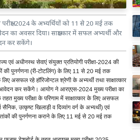
ीक्षा-2024 के अभ्यर्थियों को 11 से 20 मई तक
ेदन का अवसर दिया। साक्षात्कार में सफल अभ्यर्थी और
दन कर सकेंगे।
ाज्य
एवं
अधीनस्थ
सेवाएं
संयुक्त
प्रतियोगी
परीक्षा
की
-2024
ों
की
पुनर्गणना
री
टोटलिंग
के
लिए
से
मई
तक
(
-
)
11
20
े
लिए
असफल
रहे
हॉरिजोन्टल
श्रेणी
के
अभ्यर्थी
तथा
साक्षात्कार
आवेदन
कर
सकेंगे।
आयोग
ने
आरएएस
मुख्य
परीक्षा
का
-2024
े
तहत
मुख्य
परीक्षा
के
परिणाम
में
साक्षात्कार
के
लिए
असफल
व
सैनिक
उत्कृष्ट
खिलाड़ी
व
दिव्यांग
वर्ग
के
अभ्यर्थी
एवं
,
)
्तांकों
की
पुनर्गणना
कराने
के
लिए
मई
से
मई
तक
11
20
र
एग्जाम
डेशबोर्ड
के
तहत
आरएएस
मुख्य
परीक्षा
2025