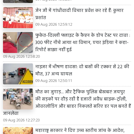
जेन जी में गांधीवादी विचार प्रवेश कर रहे हैं: कुमार
प्रशांत
09 Aug 2026 12:59:12
फुकेत-दिल्ली फ्लाइट के कैप्टन के डोप टेस्ट पर दावा :
300 फीट नीचे आया था विमान, एयर इंडिया ने कहा-
रिपोर्ट साझा नहीं हुई
09 Aug 2026 12:58:20
नाइजर में भीषण हादसा: दो बसों की टक्कर से 22 की
मौत, 37 अन्य घायल
09 Aug 2026 12:50:11
मौत का जुगाड़... और ट्रैफिक पुलिस बेखबर! जयपुर
की सड़कों पर दौड़ रही है हजारों अवैध बाइक-ट्रॉली,
ओवरलोडिंग और बाहर निकलते सरिए हर पल बनते हैं
जानलेवा
09 Aug 2026 12:27:23
महाराष्ट्र सरकार ने दिए उच्च स्तरीय जांच के आदेश,