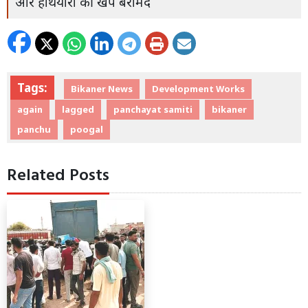
और हथियारों की खेप बरामद
Tags:
Bikaner News
Development Works
again
lagged
panchayat samiti
bikaner
panchu
poogal
Related Posts