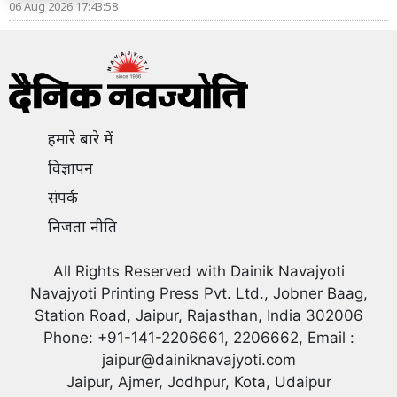
06 Aug 2026 17:43:58
हमारे बारे में
विज्ञापन
संपर्क
निजता नीति
All Rights Reserved with Dainik Navajyoti
Navajyoti Printing Press Pvt. Ltd., Jobner Baag,
Station Road, Jaipur, Rajasthan, India 302006
Phone: +91-141-2206661, 2206662, Email :
jaipur@dainiknavajyoti.com
Jaipur, Ajmer, Jodhpur, Kota, Udaipur