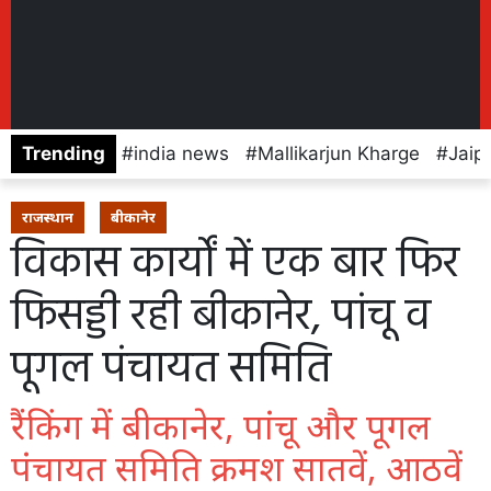
Trending
india news
Mallikarjun Kharge
Jaip
राजस्थान
बीकानेर
विकास कार्यों में एक बार फिर
फिसड्डी रही बीकानेर, पांचू व
पूगल पंचायत समिति
रैंकिंग में बीकानेर, पांचू और पूगल
पंचायत समिति क्रमश सातवें, आठवें