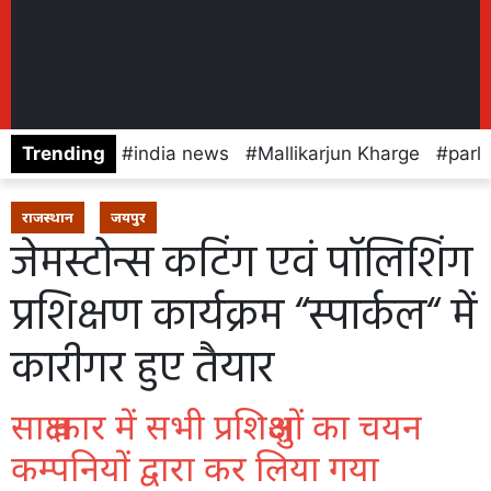
Trending
india news
Mallikarjun Kharge
parl
राजस्थान
जयपुर
जेमस्टोन्स कटिंग एवं पॉलिशिंग
प्रशिक्षण कार्यक्रम “स्पार्कल“ में
कारीगर हुए तैयार
साक्षत्कार में सभी प्रशिक्षुओं का चयन
कम्पनियों द्वारा कर लिया गया