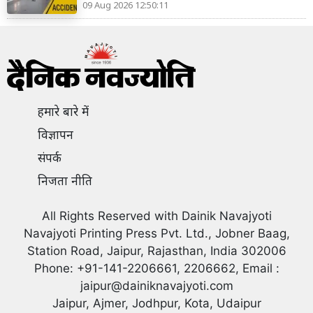
09 Aug 2026 12:50:11
हमारे बारे में
विज्ञापन
संपर्क
निजता नीति
All Rights Reserved with Dainik Navajyoti
Navajyoti Printing Press Pvt. Ltd., Jobner Baag,
Station Road, Jaipur, Rajasthan, India 302006
Phone: +91-141-2206661, 2206662, Email :
jaipur@dainiknavajyoti.com
Jaipur, Ajmer, Jodhpur, Kota, Udaipur