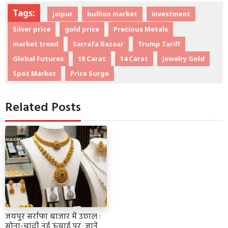
Tags:
jaipur
bullion market
investment
Silver price
gold price
Precious Metals
market trend
Sarrafa Bazaar
Trump Tariff
Global Futures
18 Carat
14 Carat
Jewelry Gold
Spot Market
Price Surge
Related Posts
जयपुर सर्राफा बाजार में उछाल :
सोना-चांदी नई ऊंचाई पर, जानें