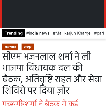
Trending
india news
Mallikarjun Kharge
parl
राजस्थान
जयपुर
सीएम भजनलाल शर्मा ने ली
भाजपा विधायक दल की
बैठक, अतिवृष्टि राहत और सेवा
शिविरों पर दिया ज़ोर
मुख्यमंत्री शर्मा ने बैठक में कई