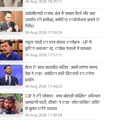
06 Aug 2026 18:29:11
आईजीएनपी कमांड क्षेत्र में फसल पैटर्न और जल
उपयोग की समीक्षा, समेकित कार्ययोजना बनाने के
निर्देश
06 Aug 2026 17:58:29
राहुल गांधी का छात्र संवाद कार्यक्रम : UP में
बुकिंग अचानक रद्द, कांग्रेस नेताओं में हलचल
06 Aug 2026 17:52:17
ईरान के साथ बातचीत जटिल : इसमें लगेगा समय,
वेंस ने कहा- अमेरिका सभी विकल्पों का करेगा
प्रयोग
06 Aug 2026 17:44:22
CJP ने की घोषणा : क्या बोलती पब्लिक अभियान
चलाएगी पार्टी, दीपके ने कहा- लोकतांत्रिक तरीके
से बुलंद करेंगे आवाज
06 Aug 2026 17:43:58