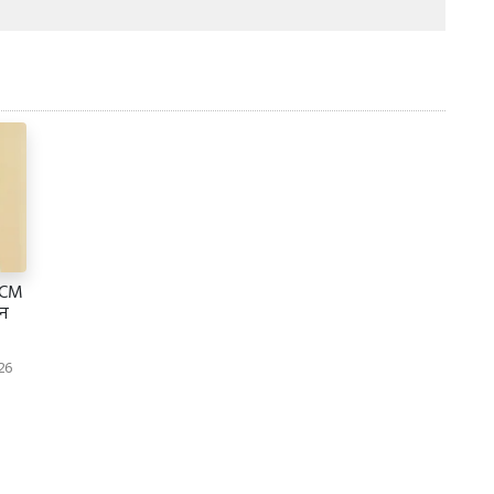
र CM
वन
26