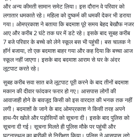
और
अन्य
कीमती
सामान
समेट
लिया।
इस
दौरान
वे
परिवार
को
लगातार
धमकाते
रहे।
महिला
को
दुष्कर्म
की
धमकी
देकर
भी
डराया
गया। ओमप्रकाश
ने
बताया
कि
बदमाश
पूरे
समय
बेहद
बेखौफ
नजर
2
आए
और
करीब
घंटे
तक
घर
में
डटे
रहे।
इसके
बाद
सुबह
करीब
7
बजे
परिवार
के
बच्चे
को
लेने
स्कूल
बस
भी
पहुंची।
बस
चालक
ने
हॉर्न
बजाया,
तो
एक
बदमाश
बाहर
गया
और
कह
दिया
कि
बच्चा
आज
स्कूल
नहीं
जाएगा।
इसके
बाद
बदमाश
आराम
से
घर
के
अंदर
लूटपाट
करते
रहे।
सुबह
करीब
सवा
सात
बजे
लूटपाट
पूरी
करने
के
बाद
तीनों
बदमाश
मकान
की
दीवार
फांदकर
फरार
हो
गए।
आसपास
लोगों
की
आवाजाही
होने
के
बावजूद
किसी
को
इस
वारदात
की
भनक
तक
नहीं
लगी।
बदमाशों
के
जाने
के
बाद
ओमप्रकाश
ने
किसी
तरह
अपने
-
हाथ
पैर
खोले
और
पड़ोसियों
को
सूचना
दी।
इसके
बाद
पुलिस
को
सूचना
दी
गई।
सूचना
मिलते
ही
पुलिस
मौके
पर
पहुंची
और
घटनास्थल
का
बारीकी
से
निरीक्षण किया।
पुलिस
ने
आसपास
लगे