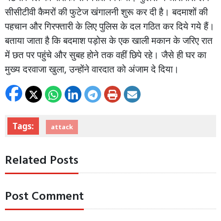
सीसीटीवी
कैमरों
की
फुटेज
खंगालनी
शुरू
कर
दी
है।
बदमाशों
की
पहचान
और
गिरफ्तारी
के
लिए
पुलिस
के
दल
गठित
कर
दिये
गये
हैं।
बताया
जाता
है
कि
बदमाश
पड़ोस
के
एक
खाली
मकान
के
जरिए
रात
में
छत
पर
पहुंचे
और
सुबह
होने
तक
वहीं
छिपे
रहे।
जैसे
ही
घर
का
,
मुख्य
दरवाजा
खुला
उन्होंने
वारदात
को
अंजाम
दे
दिया।
Tags:
attack
Related Posts
Post Comment