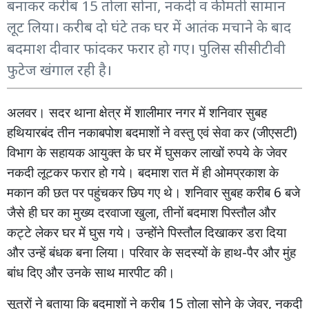
बनाकर करीब 15 तोला सोना, नकदी व कीमती सामान
लूट लिया। करीब दो घंटे तक घर में आतंक मचाने के बाद
बदमाश दीवार फांदकर फरार हो गए। पुलिस सीसीटीवी
फुटेज खंगाल रही है।
अलवर। सदर
थाना
क्षेत्र
में
शालीमार
नगर
में
शनिवार
सुबह
(
)
हथियारबंद
तीन
नकाबपोश
बदमाशों
ने
वस्तु
एवं
सेवा
कर
जीएसटी
विभाग
के
सहायक
आयुक्त
के
घर
में
घुसकर
लाखों
रुपये
के
जेवर
नकदी
लूटकर
फरार
हो
गये। बदमाश
रात
में
ही
ओमप्रकाश
के
6
मकान
की
छत
पर
पहुंचकर
छिप
गए
थे।
शनिवार
सुबह
करीब
बजे
,
जैसे
ही
घर
का
मुख्य
दरवाजा
खुला
तीनों
बदमाश
पिस्तौल
और
कट्टे
लेकर
घर
में
घुस
गये।
उन्होंने
पिस्तौल
दिखाकर
डरा
दिया
-
और
उन्हें
बंधक
बना
लिया।
परिवार
के
सदस्यों
के
हाथ
पैर
और
मुंह
बांध
दिए
और
उनके
साथ
मारपीट
की।
15
,
सूत्रों
ने
बताया
कि
बदमाशों
ने
करीब
तोला
सोने
के
जेवर
नकदी