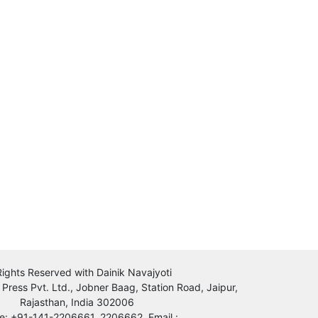
 Rights Reserved with Dainik Navajyoti
 Press Pvt. Ltd., Jobner Baag, Station Road, Jaipur,
Rajasthan, India 302006
e: +91-141-2206661, 2206662, Email :