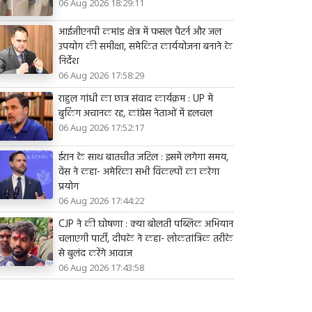
06 Aug 2026 18:29:11
आईजीएनपी कमांड क्षेत्र में फसल पैटर्न और जल
उपयोग की समीक्षा, समेकित कार्ययोजना बनाने के
निर्देश
06 Aug 2026 17:58:29
राहुल गांधी का छात्र संवाद कार्यक्रम : UP में
बुकिंग अचानक रद्द, कांग्रेस नेताओं में हलचल
06 Aug 2026 17:52:17
ईरान के साथ बातचीत जटिल : इसमें लगेगा समय,
वेंस ने कहा- अमेरिका सभी विकल्पों का करेगा
प्रयोग
06 Aug 2026 17:44:22
CJP ने की घोषणा : क्या बोलती पब्लिक अभियान
चलाएगी पार्टी, दीपके ने कहा- लोकतांत्रिक तरीके
से बुलंद करेंगे आवाज
06 Aug 2026 17:43:58