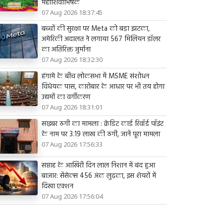
महाशिवाभिषेक
07 Aug 2026 18:37:45
बच्चों की सुरक्षा पर Meta को बड़ा झटका,
अमेरिकी अदालत ने लगाया 567 मिलियन डॉलर
का अतिरिक्त जुर्माना
07 Aug 2026 18:32:30
हंगामे के बीच लोकसभा में MSME संशोधन
विधेयक पास, कारोबार के आधार पर भी तय होगा
उद्यमों का वर्गीकरण
07 Aug 2026 18:31:01
साइबर ठगी का मामला : क्रेडिट कार्ड रिवॉर्ड पॉइंट
के नाम पर 3.19 लाख की ठगी, जानें पूरा मामला
07 Aug 2026 17:56:33
सप्ताह के आखिरी दिन लाल निशान में बंद हुआ
बाजार: सेंसेक्स 456 अंक लुढ़का, इस शेयरों में
दिखा एक्शन
07 Aug 2026 17:56:04