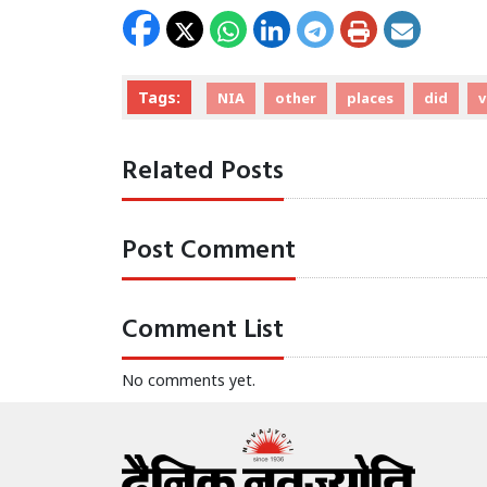
Tags:
NIA
other
places
did
v
Related Posts
Post Comment
Comment List
No comments yet.