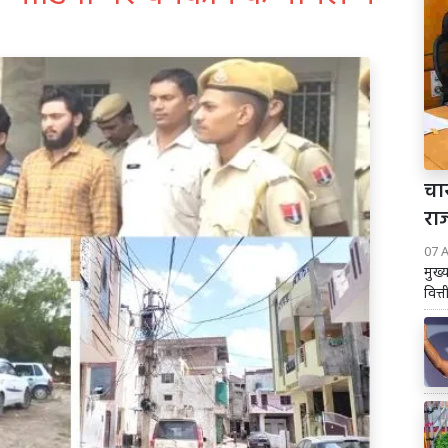
चार
रा
07 
मुख्
वित्