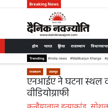
Breaking News
होम
भारत
दुनिया
राजस्थान
विधानसभा
Trending
india news
Mallikarjun Kharge
राजस्थान
उदयपुर
एनआईए ने घटना स्थल व
वीडियोग्राफी
कन्हैयालाल हत्याकांड, सोशल