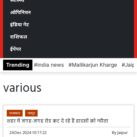
स्वास्थ्य
ओपिनियन
इंडिया गेट
राशिफल
ईपेपर
Trending
india news
Mallikarjun Kharge
Jaip
various
राजस्थान
जयपुर
शहर में जगह-जगह रोड कट दे रहे हैं हादसों को न्यौता
24 Dec 2024 10:17:22
By
Jaipur