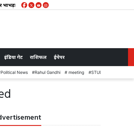
ड़ा की जयंती पर श्रद्धांजलि, अध्यक्ष देवनानी बोले- लोकतांत्रिक मूल्यों 
इंडिया गेट
राशिफल
ईपेपर
Political News
Rahul Gandhi
meeting
STUDENT PROTEST
ned
dvertisement