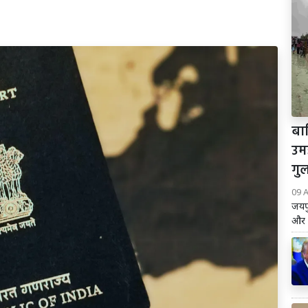
बार
उमड
गु
09 
जयपु
और ह