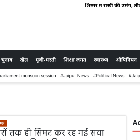
शिम्मर में राखी की उमंग, ती
 चुनाव
खेल
मूवी-मस्ती
शिक्षा जगत
स्वास्थ्य
ओपिनियन
parliament monsoon session
Jaipur News
Political News
Jai
A
पुर
दिरों तक ही सिमट कर रह गई सवा