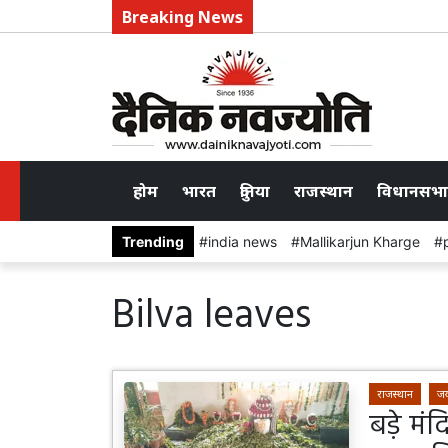
Breaking News
होम
भारत
दुनिया
राजस्थान
विधानसभा
Trending
india news
Mallikarjun Kharge
Bilva leaves
राजस्थान
जय
बड़े मं