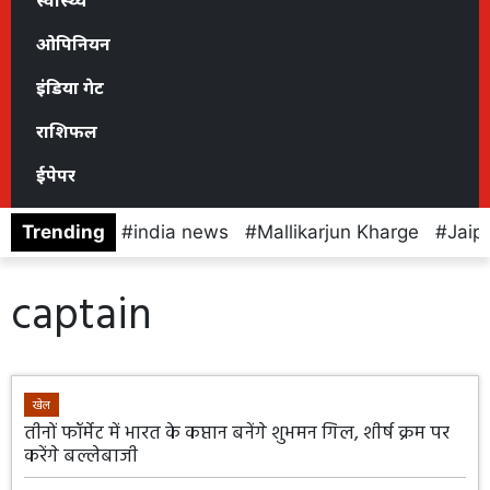
स्वास्थ्य
ओपिनियन
इंडिया गेट
राशिफल
ईपेपर
Trending
india news
Mallikarjun Kharge
Jaip
captain
खेल
तीनों फॉर्मेट में भारत के कप्तान बनेंगे शुभमन गिल, शीर्ष क्रम पर
करेंगे बल्लेबाजी