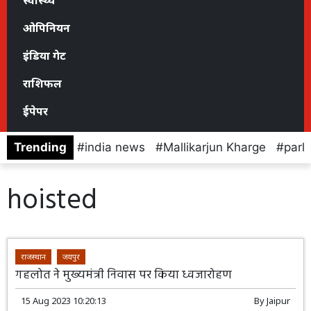
स्वास्थ्य
ओपिनियन
इंडिया गेट
राशिफल
ईपेपर
Trending
india news
Mallikarjun Kharge
parl
hoisted
राजस्थान
जयपुर
गहलोत ने मुख्यमंत्री निवास पर किया ध्वजारोहण
15 Aug 2023 10:20:13
By
Jaipur