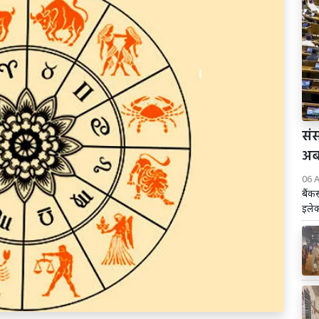
संस
अब 
06 
बैंक
इलेक