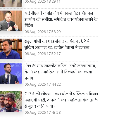
06 Aug 2026 18:29:11
आईजीएनपी कमांड क्षेत्र में फसल पैटर्न और जल
उपयोग की समीक्षा, समेकित कार्ययोजना बनाने के
निर्देश
06 Aug 2026 17:58:29
राहुल गांधी का छात्र संवाद कार्यक्रम : UP में
बुकिंग अचानक रद्द, कांग्रेस नेताओं में हलचल
06 Aug 2026 17:52:17
ईरान के साथ बातचीत जटिल : इसमें लगेगा समय,
वेंस ने कहा- अमेरिका सभी विकल्पों का करेगा
प्रयोग
06 Aug 2026 17:44:22
CJP ने की घोषणा : क्या बोलती पब्लिक अभियान
चलाएगी पार्टी, दीपके ने कहा- लोकतांत्रिक तरीके
से बुलंद करेंगे आवाज
06 Aug 2026 17:43:58