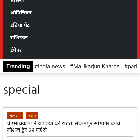
स्वास्थ्य
ओपिनियन
इंडिया गेट
राशिफल
ईपेपर
Trending
india news
Mallikarjun Kharge
parl
special
राजस्थान
जयपुर
ग्रीष्मावकाश में यात्रियों को राहत: संबलपुर-सांगानेर वनवे
स्पेशल ट्रेन 29 मई से