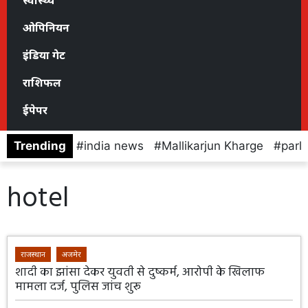
स्वास्थ्य
ओपिनियन
इंडिया गेट
राशिफल
ईपेपर
Trending
india news
Mallikarjun Kharge
parl
hotel
राजस्थान
अजमेर
शादी का झांसा देकर युवती से दुष्कर्म, आरोपी के खिलाफ
मामला दर्ज, पुलिस जांच शुरू