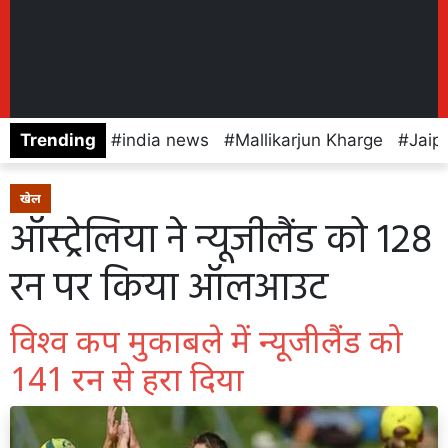
Trending
india news
Mallikarjun Kharge
Jaip
खेल
ऑस्ट्रेलिया ने न्यूजीलैंड को 128
रन पर किया ऑलआउट
विश्व कप मुकाबले में न्यूजीलैंड को
141 रन से हरा दिया