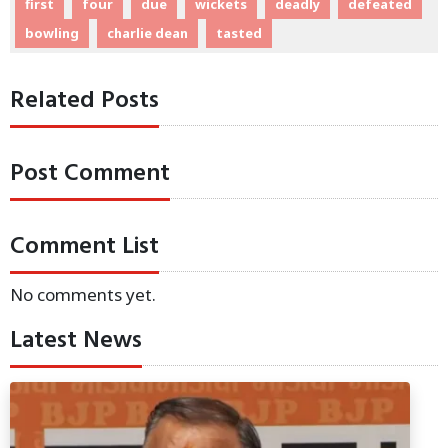
first
four
due
wickets
deadly
defeated
bowling
charlie dean
tasted
Related Posts
Post Comment
Comment List
No comments yet.
Latest News