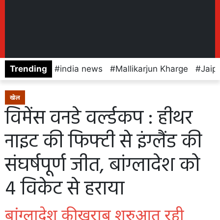
Trending
india news
Mallikarjun Kharge
Jaip
खेल
विमेंस वनडे वर्ल्डकप : हीथर
नाइट की फिफ्टी से इंग्लैंड की
संघर्षपूर्ण जीत, बांग्लादेश को
4 विकेट से हराया
बांग्लादेश की खराब शुरुआत रही