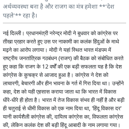
अर्थव्यवस्था बना है और राजग का मंत्र हमेशा **'देश
पहले'** रहा है।
नई
दिल्ली
।
प्रधानमंत्री
नरेन्द्र
मोदी
ने
बुधवार
को
कांग्रेस
पर
तीखा
प्रहार
करते
हुए
उस
पर
नाकामी
का
कलंक
हिंदुओं
के
माथे
मढ़ने
का
आरोप
लगाया।
मोदी
ने
यहां
स्थित
भारत
मंडपम
में
(
)
राष्ट्रीय
जनतांत्रिक
गठबंधन
राजग
की
बैठक
को
संबोधित
करते
12
हुए
कहा
कि
राजग
के
वर्षों
की
एक
बड़ी
सफलता
यह
है
कि
देश
कांग्रेस
के
कुचक्र
से
आजाद
हुआ
है।
कांग्रेस
ने
देश
को
,
लाचारगी
बेचारगी
और
हीन
भावना
के
गर्त
में
गिरा
दिया
था।
उन्होंने
,
कहा
देश
को
यही
एहसास
कराया
जाता
था
कि
भारत
में
विकास
-
धीरे
धीरे
ही
होता
है।
भारत
में
तेज
विकास
संभव
ही
नहीं
है
और
बड़ी
, '
'
ही
चतुराई
से
धीमी
विकास
को
एक
नाम
दिया
था
हिंदू
विकास
दर
,
,
यानी
कार्यशैली
कांग्रेस
की
दायित्व
कांग्रेस
का
विफलता
कांग्रेस
,
की
लेकिन
कलंक
देश
की
बड़ी
हिंदू
आबादी
के
नाम
लगाया
गया।