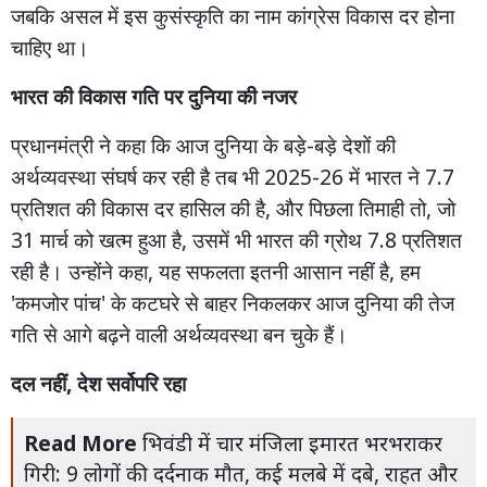
जबकि
असल
में
इस
कुसंस्कृति
का
नाम
कांग्रेस
विकास
दर
होना
चाहिए
था।
भारत
की
विकास
गति
पर
दुनिया
की
नजर
-
प्रधानमंत्री
ने
कहा
कि
आज
दुनिया
के
बड़े
बड़े
देशों
की
2025-26
7.7
अर्थव्यवस्था
संघर्ष
कर
रही
है
तब
भी
में
भारत
ने
,
,
प्रतिशत
की
विकास
दर
हासिल
की
है
और
पिछला
तिमाही
तो
जो
31
,
7.8
मार्च
को
खत्म
हुआ
है
उसमें
भी
भारत
की
ग्रोथ
प्रतिशत
,
,
रही
है।
उन्होंने
कहा
यह
सफलता
इतनी
आसान
नहीं
है
हम
'
'
कमजोर
पांच
के
कटघरे
से
बाहर
निकलकर
आज
दुनिया
की
तेज
गति
से
आगे
बढ़ने
वाली
अर्थव्यवस्था
बन
चुके
हैं।
,
दल
नहीं
देश
सर्वोपरि
रहा
Read More
भिवंडी में चार मंजिला इमारत भरभराकर
गिरी: 9 लोगों की दर्दनाक मौत, कई मलबे में दबे, राहत और