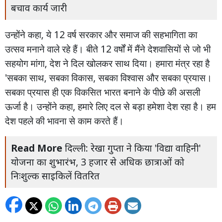
बचाव कार्य जारी
,
12
उन्होंने
कहा
ये
वर्ष
सरकार
और
समाज
की
सहभागिता
का
12
उत्सव
मनाने
वाले
रहे
हैं।
बीते
वर्षों
में
मैंने
देशवासियों
से
जो
भी
,
सहयोग
मांगा
देश
ने
दिल
खोलकर
साथ
दिया।
हमारा
मंत्र
रहा
है
'
,
,
सबका
साथ
सबका
विकास
सबका
विश्वास
और
सबका
प्रयास।
सबका
प्रयास
ही
एक
विकसित
भारत
बनाने
के
पीछे
की
असली
,
ऊर्जा
है।
उन्होंने
कहा
हमारे
लिए
दल
से
बड़ा
हमेशा
देश
रहा
है।
हम
देश
पहले
की
भावना
से
काम
करते
हैं।
Read More
दिल्ली: रेखा गुप्ता ने किया 'विद्या वाहिनी'
योजना का शुभारंभ, 3 हजार से अधिक छात्राओं को
निःशुल्क साइकिलें वितरित