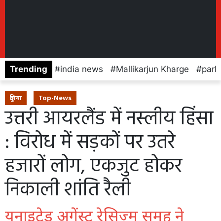
Trending
india news
Mallikarjun Kharge
parl
दुनिया
Top-News
उत्तरी आयरलैंड में नस्लीय हिंसा
: विरोध में सड़कों पर उतरे
हजारों लोग, एकजुट होकर
निकाली शांति रैली
यूनाइटेड अगेंस्ट रेसिज्म समूह ने