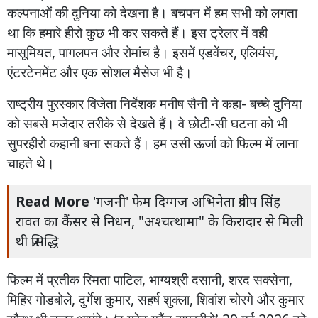
कल्पनाओं
की
दुनिया
को
देखना
है।
बचपन
में
हम
सभी
को
लगता
था
कि
हमारे
हीरो
कुछ
भी
कर
सकते
हैं।
इस
ट्रेलर
में
वही
मासूमियत
,
पागलपन
और
रोमांच
है।
इसमें
एडवेंचर
,
एलियंस
,
एंटरटेनमेंट
और
एक
सोशल
मैसेज
भी
है।
राष्ट्रीय
पुरस्कार
विजेता
निर्देशक
मनीष
सैनी
ने
कहा
-
बच्चे
दुनिया
को
सबसे
मजेदार
तरीके
से
देखते
हैं।
वे
छोटी
-
सी
घटना
को
भी
सुपरहीरो
कहानी
बना
सकते
हैं।
हम
उसी
ऊर्जा
को
फिल्म
में
लाना
चाहते
थे।
Read More
'गजनी' फेम दिग्गज अभिनेता प्रदीप सिंह
रावत का कैंसर से निधन, "अश्चत्थामा" के किरादार से मिली
थी प्रसिद्धि
फिल्म
में
प्रतीक
स्मिता
पाटिल
,
भाग्यश्री
दसानी
,
शरद
सक्सेना
,
मिहिर
गोडबोले
,
दुर्गेश
कुमार
,
सहर्ष
शुक्ला
,
शिवांश
चोरगे
और
कुमार