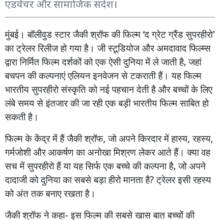
एडवेंचर और सामाजिक संदेश।
मुंबई। बॉलीवुड
स्टार
जैकी
श्रॉफ
की
फिल्म
‘
द
ग्रेट
ग्रैंड
सुपरहीरो’
का
ट्रेलर
रिलीज
हो
गया
है।
जी
स्टूडियोज
और
अमदावाद
फिल्म्स
द्वारा
निर्मित
फिल्म
दर्शकों
को
एक
ऐसी
दुनिया
में
ले
जाती
है,
जहां
बचपन
की
कल्पनाएं
एलियन
इनवेजन
से
टकराती
हैं।
यह
फिल्म
भारतीय
सुपरहीरो
संस्कृति
को
नई
पहचान
देती
है
और
बच्चों
के
लिए
लंबे
समय
से
इंतजार
की
जा
रही
एक
बड़ी
भारतीय
फिल्म
साबित
हो
सकती
है।
फिल्म
के
केंद्र
में
हैं
जैकी
श्रॉफ
,
जो
अपने
किरदार
में
हास्य
,
रहस्य
,
गर्मजोशी
और
आकर्षण
का
अनोखा
मिश्रण
लेकर
आते
हैं।
क्या
वह
सच
में
सुपरहीरो
हैं
या
यह
सिर्फ
एक
बच्चे
की
कल्पना
है,
जो
अपने
दादाजी
को
दुनिया
का
सबसे
बड़ा
हीरो
मानता
है
?
ट्रेलर
इसी
रहस्य
को
अंत
तक
बनाए
रखता
है।
जैकी
श्रॉफ
ने
कहा
-
इस
फिल्म
की
सबसे
खास
बात
बच्चों
की