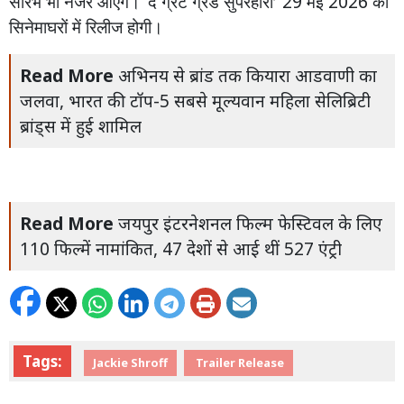
सौरभ
भी
नजर
आएंगे।
‘
द
ग्रेट
ग्रैंड
सुपरहीरो’
29
मई
2026
को
सिनेमाघरों
में
रिलीज
होगी।
Read More
अभिनय से ब्रांड तक कियारा आडवाणी का
जलवा, भारत की टॉप-5 सबसे मूल्यवान महिला सेलिब्रिटी
ब्रांड्स में हुई शामिल
Read More
जयपुर इंटरनेशनल फिल्म फेस्टिवल के लिए
110 फिल्में नामांकित, 47 देशों से आई थीं 527 एंट्री
Tags:
Jackie Shroff
Trailer Release