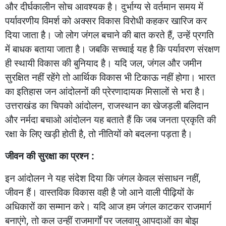
और
दीर्घकालीन
सोच
आवश्यक
है।
दुर्भाग्य
से
वर्तमान
समय
में
पर्यावरणीय
विमर्श
को
अक्सर
विकास
विरोधी
कहकर
खारिज
कर
दिया
जाता
है।
जो
लोग
जंगल
बचाने
की
बात
करते
हैं
,
उन्हें
प्रगति
में
बाधक
बताया
जाता
है।
जबकि
सच्चाई
यह
है
कि
पर्यावरण
संरक्षण
ही
स्थायी
विकास
की
बुनियाद
है।
यदि
जल
,
जंगल
और
जमीन
सुरक्षित
नहीं
रहेंगे
तो
आर्थिक
विकास
भी
टिकाऊ
नहीं
होगा।
भारत
का
इतिहास
जन
आंदोलनों
की
प्रेरणादायक
मिसालों
से
भरा
है।
उत्तराखंड
का
चिपको
आंदोलन
,
राजस्थान
का
खेजड़ली
बलिदान
और
नर्मदा
बचाओ
आंदोलन
यह
बताते
हैं
कि
जब
जनता
प्रकृति
की
रक्षा
के
लिए
खड़ी
होती
है
,
तो
नीतियों
को
बदलना
पड़ता
है।
जीवन
की
सुरक्षा
का
प्रश्न :
इन
आंदोलन
ने
यह
संदेश
दिया
कि
जंगल
केवल
संसाधन
नहीं
,
जीवन
हैं।
वास्तविक
विकास
वही
है
जो
आने
वाली
पीढ़ियों
के
अधिकारों
का
सम्मान
करे।
यदि
आज
हम
जंगल
काटकर
राजमार्ग
बनाएंगे
,
तो
कल
उन्हीं
राजमार्गों
पर
जलवायु
आपदाओं
का
बोझ