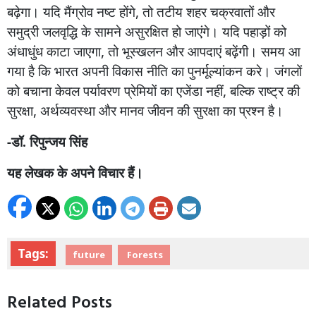
बढ़ेगा।
यदि
मैंग्रोव
नष्ट
होंगे
,
तो
तटीय
शहर
चक्रवातों
और
समुद्री
जलवृद्धि
के
सामने
असुरक्षित
हो
जाएंगे।
यदि
पहाड़ों
को
अंधाधुंध
काटा
जाएगा
,
तो
भूस्खलन
और
आपदाएं
बढ़ेंगी।
समय
आ
गया
है
कि
भारत
अपनी
विकास
नीति
का
पुनर्मूल्यांकन
करे।
जंगलों
को
बचाना
केवल
पर्यावरण
प्रेमियों
का
एजेंडा
नहीं
,
बल्कि
राष्ट्र
की
सुरक्षा
,
अर्थव्यवस्था
और
मानव
जीवन
की
सुरक्षा
का
प्रश्न
है।
-डॉ
.
रिपुन्जय
सिंह
यह
लेखक
के
अपने
विचार
हैं।
Tags:
future
Forests
Related Posts