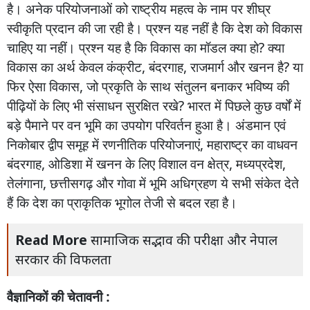
है।
अनेक
परियोजनाओं
को
राष्ट्रीय
महत्व
के
नाम
पर
शीघ्र
स्वीकृति
प्रदान
की
जा
रही
है।
प्रश्न
यह
नहीं
है
कि
देश
को
विकास
चाहिए
या
नहीं।
प्रश्न
यह
है
कि
विकास
का
मॉडल
क्या
हो
?
क्या
विकास
का
अर्थ
केवल
कंक्रीट
,
बंदरगाह
,
राजमार्ग
और
खनन
है
?
या
फिर
ऐसा
विकास
,
जो
प्रकृति
के
साथ
संतुलन
बनाकर
भविष्य
की
पीढ़ियों
के
लिए
भी
संसाधन
सुरक्षित
रखे
?
भारत
में
पिछले
कुछ
वर्षों
में
बड़े
पैमाने
पर
वन
भूमि
का
उपयोग
परिवर्तन
हुआ
है।
अंडमान
एवं
निकोबार
द्वीप
समूह
में
रणनीतिक
परियोजनाएं
,
महाराष्ट्र
का
वाधवन
बंदरगाह
,
ओडिशा
में
खनन
के
लिए
विशाल
वन
क्षेत्र
,
मध्यप्रदेश
,
तेलंगाना
,
छत्तीसगढ़
और
गोवा
में
भूमि
अधिग्रहण
ये
सभी
संकेत
देते
हैं
कि
देश
का
प्राकृतिक
भूगोल
तेजी
से
बदल
रहा
है।
Read More
सामाजिक सद्भाव की परीक्षा और नेपाल
सरकार की विफलता
वैज्ञानिकों
की
चेतावनी :