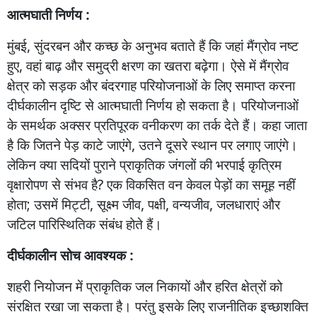
आत्मघाती
निर्णय :
मुंबई
,
सुंदरबन
और
कच्छ
के
अनुभव
बताते
हैं
कि
जहां
मैंग्रोव
नष्ट
हुए
,
वहां
बाढ़
और
समुद्री
क्षरण
का
खतरा
बढ़ेगा।
ऐसे
में
मैंग्रोव
क्षेत्र
को
सड़क
और
बंदरगाह
परियोजनाओं
के
लिए
समाप्त
करना
दीर्घकालीन
दृष्टि
से
आत्मघाती
निर्णय
हो
सकता
है।
परियोजनाओं
के
समर्थक
अक्सर
प्रतिपूरक
वनीकरण
का
तर्क
देते
हैं।
कहा
जाता
है
कि
जितने
पेड़
काटे
जाएंगे
,
उतने
दूसरे
स्थान
पर
लगाए
जाएंगे।
लेकिन
क्या
सदियों
पुराने
प्राकृतिक
जंगलों
की
भरपाई
कृत्रिम
वृक्षारोपण
से
संभव
है
?
एक
विकसित
वन
केवल
पेड़ों
का
समूह
नहीं
होता
;
उसमें
मिट्टी
,
सूक्ष्म
जीव
,
पक्षी
,
वन्यजीव
,
जलधाराएं
और
जटिल
पारिस्थितिक
संबंध
होते
हैं।
दीर्घकालीन
सोच
आवश्यक :
शहरी
नियोजन
में
प्राकृतिक
जल
निकायों
और
हरित
क्षेत्रों
को
संरक्षित
रखा
जा
सकता
है।
परंतु
इसके
लिए
राजनीतिक
इच्छाशक्ति