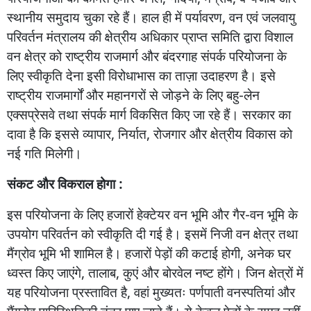
स्थानीय
समुदाय
चुका
रहे
हैं।
हाल
ही
में
पर्यावरण
,
वन
एवं
जलवायु
परिवर्तन
मंत्रालय
की
क्षेत्रीय
अधिकार
प्राप्त
समिति
द्वारा
विशाल
वन
क्षेत्र
को
राष्ट्रीय
राजमार्ग
और
बंदरगाह
संपर्क
परियोजना
के
लिए
स्वीकृति
देना
इसी
विरोधाभास
का
ताज़ा
उदाहरण
है।
इसे
राष्ट्रीय
राजमार्गों
और
महानगरों
से
जोड़ने
के
लिए
बहु
-
लेन
एक्सप्रेसवे
तथा
संपर्क
मार्ग
विकसित
किए
जा
रहे
हैं।
सरकार
का
दावा
है
कि
इससे
व्यापार
,
निर्यात
,
रोजगार
और
क्षेत्रीय
विकास
को
नई
गति
मिलेगी।
संकट
और
विकराल
होगा :
इस
परियोजना
के
लिए
हजारों
हेक्टेयर
वन
भूमि
और
गैर
-
वन
भूमि
के
उपयोग
परिवर्तन
को
स्वीकृति
दी
गई
है।
इसमें
निजी
वन
क्षेत्र
तथा
मैंग्रोव
भूमि
भी
शामिल
है।
हजारों
पेड़ों
की
कटाई
होगी
,
अनेक
घर
ध्वस्त
किए
जाएंगे
,
तालाब
,
कुएं
और
बोरवेल
नष्ट
होंगे।
जिन
क्षेत्रों
में
यह
परियोजना
प्रस्तावित
है
,
वहां
मुख्यतः
पर्णपाती
वनस्पतियां
और