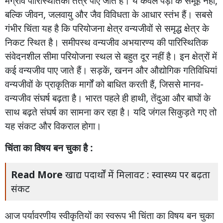
मैंग्रोव
पारिस्थितिकी
तंत्र
पाए
जाते
हैं।
ये
केवल
पेड़ों
के
समूह
नहीं
,
बल्कि
जीवन
,
जलवायु
और
जैव
विविधता
के
आधार
स्तंभ
हैं।
सबसे
गंभीर
चिंता
यह
है
कि
परियोजना
क्षेत्र
वन्यजीवों
से
समृद्ध
क्षेत्र
के
निकट
स्थित
है।
समीपस्थ
वन्यजीव
अभयारण्य
की
पारिस्थितिक
संवेदनशील
सीमा
परियोजना
स्थल
से
बहुत
दूर
नहीं
है।
इन
क्षेत्रों
में
कई
वन्यजीव
पाए
जाते
हैं।
सड़कें
,
खनन
और
औद्योगिक
गतिविधियां
वन्यजीवों
के
प्राकृतिक
मार्गों
को
बाधित
करती
हैं
,
जिससे
मानव
-
वन्यजीव
संघर्ष
बढ़ता
है।
भारत
पहले
ही
हाथी
,
तेंदुआ
और
बाघों
के
साथ
बढ़ते
संघर्ष
का
सामना
कर
रहा
है।
यदि
जंगल
सिकुड़ते
गए
तो
यह
संकट
और
विकराल
होगा।
चिंता
का
विषय
बन
चुका
है :
Read More
खाद्य पदार्थों में मिलावट : स्वास्थ्य पर बढ़ता
संकट
आज
पर्यावरणीय
स्वीकृतियों
का
स्वरूप
भी
चिंता
का
विषय
बन
चुका