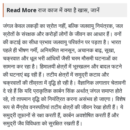
Read More
राज काज में क्या है खास, जानें
जंगल
केवल
लकड़ी
का
स्रोत
नहीं
,
बल्कि
जलवायु
नियंत्रक
,
जल
स्रोतों
के
संरक्षक
और
करोड़ों
लोगों
के
जीवन
का
आधार
हैं।
वनों
की
कटाई
का
सीधा
प्रभाव
जलवायु
परिवर्तन
पर
पड़ता
है।
भारत
पहले
ही
भीषण
गर्मी
,
अनियमित
मानसून
,
अचानक
बाढ़
,
सूखा
,
चक्रवात
और
धूल
भरी
आंधियों
जैसी
चरम
मौसमी
घटनाओं
का
सामना
कर
रहा
है।
हिमालयी
क्षेत्रों
में
भूस्खलन
और
बादल
फटने
की
घटनाएं
बढ़
रही
हैं।
तटीय
क्षेत्रों
में
समुद्री
कटाव
और
चक्रवातों
की
तीव्रता
में
वृद्धि
हो
रही
है।
वैज्ञानिक
लगातार
चेतावनी
दे
रहे
हैं
कि
यदि
प्राकृतिक
कार्बन
सिंक
अर्थात्
जंगल
समाप्त
होते
रहे
,
तो
तापमान
वृद्धि
को
नियंत्रित
करना
असंभव
हो
जाएगा।
विशेष
रूप
से
मैंग्रोव
वनस्पतियां
तटीय
क्षेत्रों
की
जीवन
रेखा
होती
हैं।
ये
समुद्री
तूफानों
से
रक्षा
करती
हैं
,
कार्बन
अवशोषित
करती
हैं
और
समुद्री
जैव
विविधता
को
सुरक्षित
रखती
हैं।