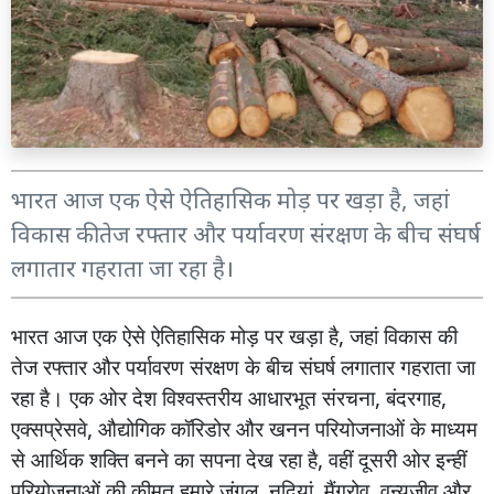
भारत आज एक ऐसे ऐतिहासिक मोड़ पर खड़ा है, जहां
विकास की तेज रफ्तार और पर्यावरण संरक्षण के बीच संघर्ष
लगातार गहराता जा रहा है।
भारत
आज
एक
ऐसे
ऐतिहासिक
मोड़
पर
खड़ा
है
,
जहां
विकास
की
तेज
रफ्तार
और
पर्यावरण
संरक्षण
के
बीच
संघर्ष
लगातार
गहराता
जा
रहा
है।
एक
ओर
देश
विश्वस्तरीय
आधारभूत
संरचना
,
बंदरगाह
,
एक्सप्रेसवे
,
औद्योगिक
कॉरिडोर
और
खनन
परियोजनाओं
के
माध्यम
से
आर्थिक
शक्ति
बनने
का
सपना
देख
रहा
है
,
वहीं
दूसरी
ओर
इन्हीं
परियोजनाओं
की
कीमत
हमारे
जंगल
,
नदियां
,
मैंग्रोव
,
वन्यजीव
और