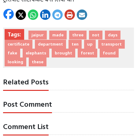
Tags:
jaipur
made
three
not
days
certificate
department
ten
up
transport
fake
elephants
brought
forest
found
looking
these
Related Posts
Post Comment
Comment List