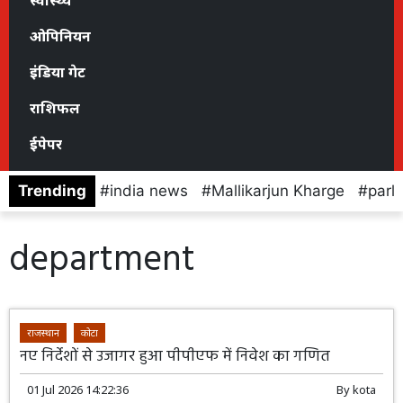
स्वास्थ्य
ओपिनियन
इंडिया गेट
राशिफल
ईपेपर
Trending
india news
Mallikarjun Kharge
parl
department
राजस्थान
कोटा
नए निर्देशों से उजागर हुआ पीपीएफ में निवेश का गणित
01 Jul 2026 14:22:36
By
kota