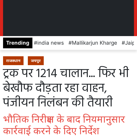
Trending
india news
Mallikarjun Kharge
Jaip
राजस्थान
जयपुर
ट्रक पर 1214 चालान... फिर भी
बेखौफ दौड़ता रहा वाहन,
पंजीयन निलंबन की तैयारी
भौतिक निरीक्षण के बाद नियमानुसार
कार्रवाई करने के दिए निर्देश