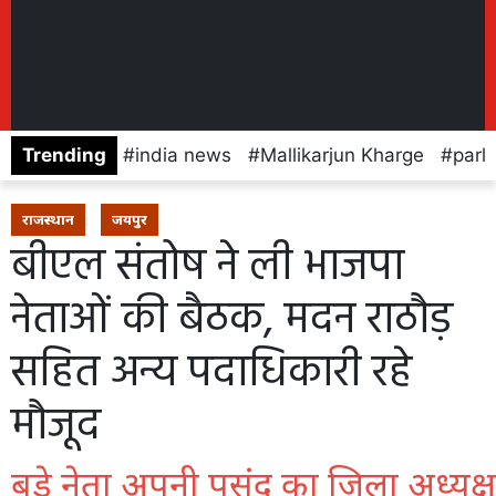
Trending
india news
Mallikarjun Kharge
parl
राजस्थान
जयपुर
बीएल संतोष ने ली भाजपा
नेताओं की बैठक, मदन राठौड़
सहित अन्य पदाधिकारी रहे
मौजूद
बड़े नेता अपनी पसंद का जिला अध्यक्ष