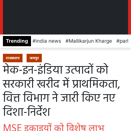
Trending
india news
Mallikarjun Kharge
parl
राजस्थान
जयपुर
मेक-इन-इंडिया उत्पादों को
सरकारी खरीद में प्राथमिकता,
वित्त विभाग ने जारी किए नए
दिशा-निर्देश
MSE इकाइयों को विशेष लाभ