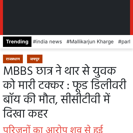
Trending
india news
Mallikarjun Kharge
parl
राजस्थान
जयपुर
MBBS छात्र ने थार से युवक
को मारी टक्कर : फूड डिलीवरी
बॉय की मौत, सीसीटीवी में
दिखा कहर
परिजनों का आरोप शव से हुई