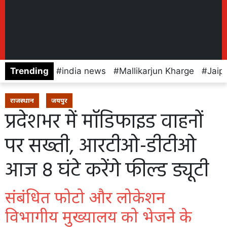
Trending
india news
Mallikarjun Kharge
Jaip
राजस्थान
जयपुर
प्रदेशभर में मॉडिफाइड वाहनों
पर सख्ती, आरटीओ-डीटीओ
आज 8 घंटे करेंगे फील्ड ड्यूटी
संबंधित फोटो और लोकेशन
विभागीय मुख्यालय को भेजने के