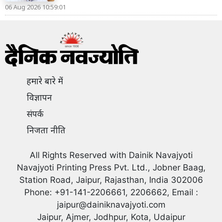
06 Aug 2026 10:59:01
हमारे बारे में
विज्ञापन
संपर्क
निजता नीति
All Rights Reserved with Dainik Navajyoti
Navajyoti Printing Press Pvt. Ltd., Jobner Baag,
Station Road, Jaipur, Rajasthan, India 302006
Phone: +91-141-2206661, 2206662, Email :
jaipur@dainiknavajyoti.com
Jaipur, Ajmer, Jodhpur, Kota, Udaipur