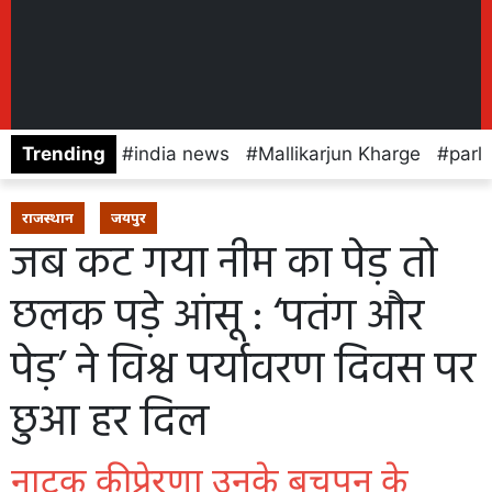
Trending
india news
Mallikarjun Kharge
parl
राजस्थान
जयपुर
जब कट गया नीम का पेड़ तो
छलक पड़े आंसू : ‘पतंग और
पेड़’ ने विश्व पर्यावरण दिवस पर
छुआ हर दिल
नाटक की प्रेरणा उनके बचपन के