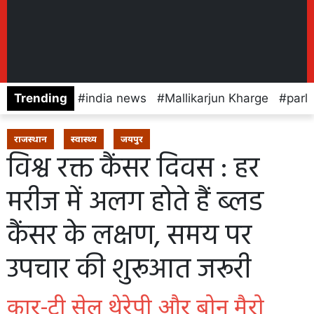
Trending
india news
Mallikarjun Kharge
parl
राजस्थान
स्वास्थ्य
जयपुर
विश्व रक्त कैंसर दिवस : हर
मरीज में अलग होते हैं ब्लड
कैंसर के लक्षण, समय पर
उपचार की शुरूआत जरूरी
कार-टी सेल थेरेपी और बोन मैरो