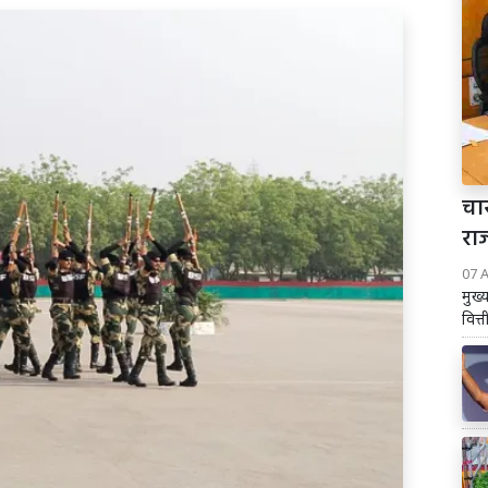
चार
रा
07 
मुख्
वित्