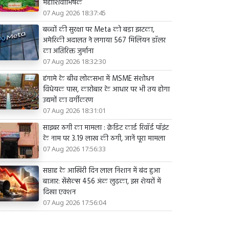
महाशिवाभिषेक
07 Aug 2026 18:37:45
बच्चों की सुरक्षा पर Meta को बड़ा झटका,
अमेरिकी अदालत ने लगाया 567 मिलियन डॉलर
का अतिरिक्त जुर्माना
07 Aug 2026 18:32:30
हंगामे के बीच लोकसभा में MSME संशोधन
विधेयक पास, कारोबार के आधार पर भी तय होगा
उद्यमों का वर्गीकरण
07 Aug 2026 18:31:01
साइबर ठगी का मामला : क्रेडिट कार्ड रिवॉर्ड पॉइंट
के नाम पर 3.19 लाख की ठगी, जानें पूरा मामला
07 Aug 2026 17:56:33
सप्ताह के आखिरी दिन लाल निशान में बंद हुआ
बाजार: सेंसेक्स 456 अंक लुढ़का, इस शेयरों में
दिखा एक्शन
07 Aug 2026 17:56:04