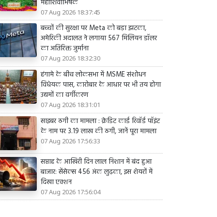
महाशिवाभिषेक
07 Aug 2026 18:37:45
बच्चों की सुरक्षा पर Meta को बड़ा झटका,
अमेरिकी अदालत ने लगाया 567 मिलियन डॉलर
का अतिरिक्त जुर्माना
07 Aug 2026 18:32:30
हंगामे के बीच लोकसभा में MSME संशोधन
विधेयक पास, कारोबार के आधार पर भी तय होगा
उद्यमों का वर्गीकरण
07 Aug 2026 18:31:01
साइबर ठगी का मामला : क्रेडिट कार्ड रिवॉर्ड पॉइंट
के नाम पर 3.19 लाख की ठगी, जानें पूरा मामला
07 Aug 2026 17:56:33
सप्ताह के आखिरी दिन लाल निशान में बंद हुआ
बाजार: सेंसेक्स 456 अंक लुढ़का, इस शेयरों में
दिखा एक्शन
07 Aug 2026 17:56:04