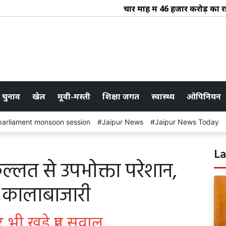
चार माह में 46 हजार करोड़ का राजस्व
 चुनाव
खेल
मूवी-मस्ती
शिक्षा जगत
स्वास्थ्य
ओपिनियन
parliament monsoon session
Jaipur News
Jaipur News Today
La
िल्लत से उपभोक्ता परेशान,
ी कालाबाजारी
 भी खड़े हुए सवाल