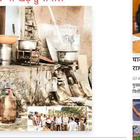
चार
रा
07 
मुख्
वित्