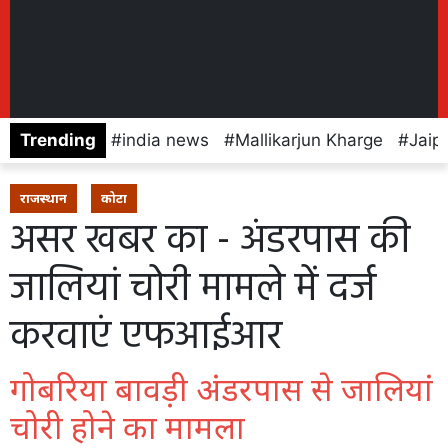
Trending
india news
Mallikarjun Kharge
Jaip
राजस्थान
कोटा
असर खबर का - अंडरपास की
जालियां चोरी मामले में दर्ज
करवाएं एफआईआर
गोबरिया बावड़ी अंडरपास से जालियां
चोरी होने का मामला