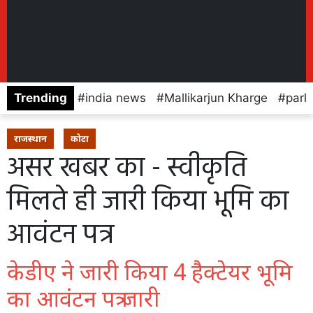
Trending
india news
Mallikarjun Kharge
parl
राजस्थान
कोटा
असर खबर का - स्वीकृति
मिलते ही जारी किया भूमि का
आवंटन पत्र
केडीए ने जारी किया 4 हैक्टेयर भूमि
का आवंटन पत्र जारी