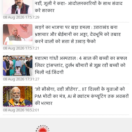
नहीं, जूली ने कहा- आंदोलनकारियों के साथ संवाद
करे सरकार
08 Aug 2026 17:57:29
खड़गे का भाजपा पर बड़ा हमला : उत्तराखंड बना
भ्रष्टाचार और बेईमानी का अड्डा, देवभूमि को तबाह
करने वालों को सत्ता से उखाड़ फेंको
08 Aug 2026 17:57:21
महात्मा गांधी अस्पताल : 4 साल की बच्ची का सफल
लिवर ट्रांसप्लांट, दुर्लभ बीमारी से जूझ रही बच्ची को
मिली नई जिंदगी
08 Aug 2026 17:31:27
‘जो सीखेगा, वही जीतेगा’... IIT दिल्ली के युवाओं को
PM मोदी का मंत्र, AI से क्वांटम कंप्यूटिंग तक अवसरों
की भरमार
08 Aug 2026 16:52:01