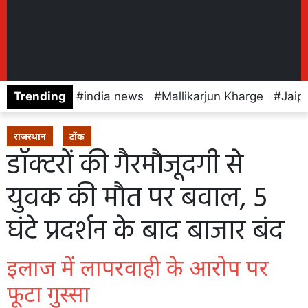
Trending
india news
Mallikarjun Kharge
Jaip
राजस्थान
टोंक
डॉक्टरों की गैरमौजूदगी से
युवक की मौत पर बवाल, 5
घंटे प्रदर्शन के बाद बाजार बंद
इलाज में लापरवाही के आरोप पर
फूटा गुस्सा