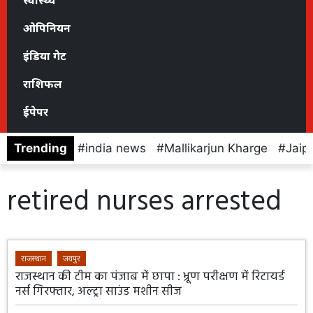
स्वास्थ्य
ओपिनियन
इंडिया गेट
राशिफल
ईपेपर
Trending
india news
Mallikarjun Kharge
Jaip
retired nurses arrested
राजस्थान
जयपुर
राजस्थान की टीम का पंजाब में छापा : भ्रूण परीक्षण में रिटायर्ड
नर्स गिरफ्तार, अल्ट्रा साउंड मशीन सीज