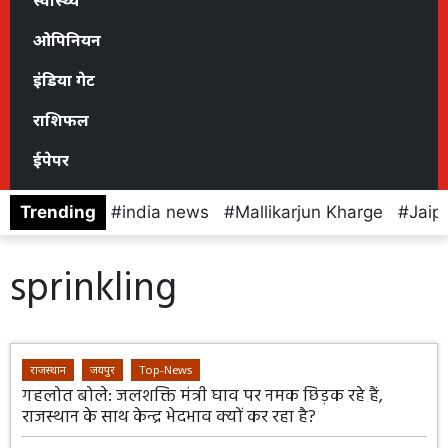
स्वास्थ्य
ओपिनियन
इंडिया गेट
राशिफल
ईपेपर
Trending
india news
Mallikarjun Kharge
Jaip
sprinkling
राजस्थान
जयपुर
Top-News
गहलोत बोले: जलशक्ति मंत्री घाव पर नमक छिड़क रहे हैं,
राजस्थान के साथ केन्द्र भेदभाव क्यों कर रहा है?