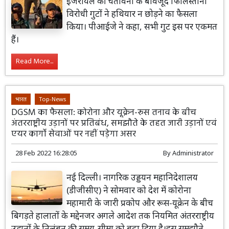
इजरायल की चेतावनी के बावजूद फिलिस्तीनी
विरोधी गुटों ने हथियार न छोड़ने का फैसला
किया। पीआईजे ने कहा, सभी गुट इस पर एकमत
हैं।
Read More...
भारत
Top-News
DGSM का फैसला: कोरोना और यूक्रेन-रूस तनाव के बीच
अंतरराष्ट्रीय उड़ानों पर प्रतिबंध, समझौते के तहत जारी उड़ानों एवं
एयर कार्गो सेवाओं पर नहीं पड़ेगा असर
28 Feb 2022 16:28:05
By
Administrator
नई दिल्ली। नागरिक उड्डयन महानिदेशालय
(डीजीसीए) ने सोमवार को देश में कोरोना
महामारी के जारी प्रकोप और रूस-यूक्रेन के बीच
बिगड़ते हालातों के मद्देनजर अगले आदेश तक नियमित अंतरराष्ट्रीय
उड़ानों के निलंबन की समय-सीमा को बढ़ा दिया है।इस समझौते