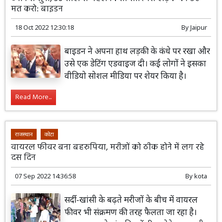
मत करो: बाइडन
18 Oct 2022 12:30:18
By
Jaipur
बाइडन ने अपना हाथ लड़की के कंधे पर रखा और
उसे एक डेटिंग एडवाइज दी। कई लोगों ने इसका
वीडियो सोशल मीडिया पर शेयर किया है।
Read More...
राजस्थान
कोटा
वायरल फीवर बना बहरुपिया, मरीजों को ठीक होने में लग रहे
दस दिन
07 Sep 2022 14:36:58
By
kota
सर्दी-खांसी के बढ़ते मरीजों के बीच में वायरल
फीवर भी संक्रमण की तरह फैलता जा रहा है।