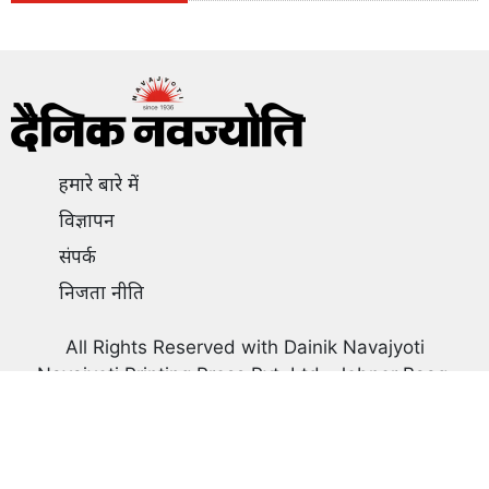
हमारे बारे में
विज्ञापन
संपर्क
निजता नीति
All Rights Reserved with Dainik Navajyoti
Navajyoti Printing Press Pvt. Ltd., Jobner Baag,
Station Road, Jaipur, Rajasthan, India 302006
Phone: +91-141-2206661, 2206662, Email :
jaipur@dainiknavajyoti.com
Jaipur, Ajmer, Jodhpur, Kota, Udaipur